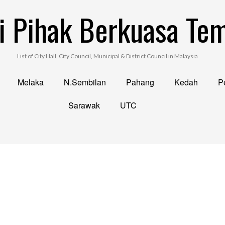
i Pihak Berkuasa Te
List of City Hall, City Council, Municipal & District Council in Malaysia
Melaka
N.Sembilan
Pahang
Kedah
Pe
Sarawak
UTC