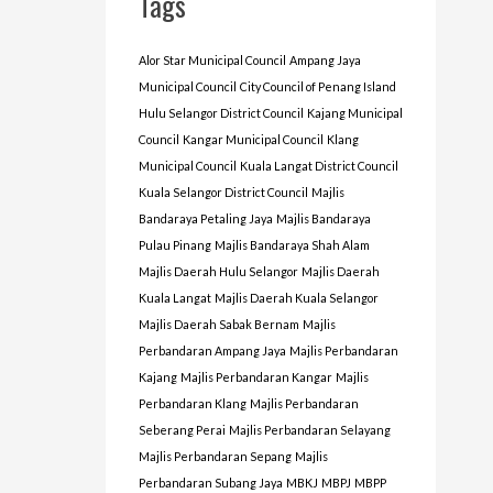
Tags
Alor Star Municipal Council
Ampang Jaya
Municipal Council
City Council of Penang Island
Hulu Selangor District Council
Kajang Municipal
Council
Kangar Municipal Council
Klang
Municipal Council
Kuala Langat District Council
Kuala Selangor District Council
Majlis
Bandaraya Petaling Jaya
Majlis Bandaraya
Pulau Pinang
Majlis Bandaraya Shah Alam
Majlis Daerah Hulu Selangor
Majlis Daerah
Kuala Langat
Majlis Daerah Kuala Selangor
Majlis Daerah Sabak Bernam
Majlis
Perbandaran Ampang Jaya
Majlis Perbandaran
Kajang
Majlis Perbandaran Kangar
Majlis
Perbandaran Klang
Majlis Perbandaran
Seberang Perai
Majlis Perbandaran Selayang
Majlis Perbandaran Sepang
Majlis
Perbandaran Subang Jaya
MBKJ
MBPJ
MBPP