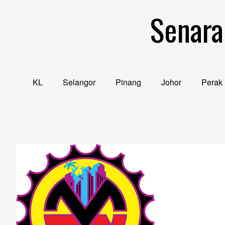
Skip
Senara
to
content
KL
Selangor
Pinang
Johor
Perak