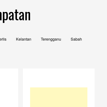
mpatan
rlis
Kelantan
Terengganu
Sabah