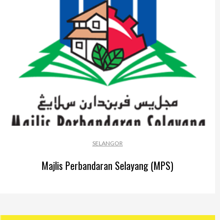
Perak
Melaka
N.Sembilan
Pahang
Kedah
Perlis
Kelantan
SELANGOR
Terengganu
Majlis Perbandaran Selayang (MPS)
Sabah
Sarawak
UTC