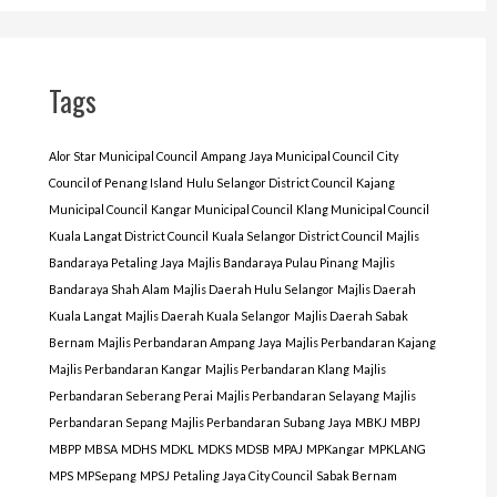
Tags
Alor Star Municipal Council
Ampang Jaya Municipal Council
City
Council of Penang Island
Hulu Selangor District Council
Kajang
Municipal Council
Kangar Municipal Council
Klang Municipal Council
Kuala Langat District Council
Kuala Selangor District Council
Majlis
Bandaraya Petaling Jaya
Majlis Bandaraya Pulau Pinang
Majlis
Bandaraya Shah Alam
Majlis Daerah Hulu Selangor
Majlis Daerah
Kuala Langat
Majlis Daerah Kuala Selangor
Majlis Daerah Sabak
Bernam
Majlis Perbandaran Ampang Jaya
Majlis Perbandaran Kajang
Majlis Perbandaran Kangar
Majlis Perbandaran Klang
Majlis
Perbandaran Seberang Perai
Majlis Perbandaran Selayang
Majlis
Perbandaran Sepang
Majlis Perbandaran Subang Jaya
MBKJ
MBPJ
MBPP
MBSA
MDHS
MDKL
MDKS
MDSB
MPAJ
MPKangar
MPKLANG
MPS
MPSepang
MPSJ
Petaling Jaya City Council
Sabak Bernam