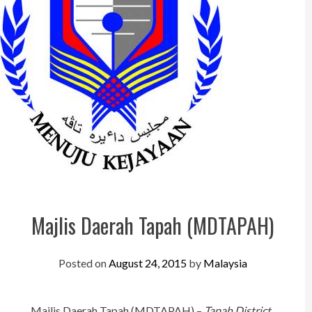
Perak
Melaka
N.Sembilan
Pahang
Kedah
Perlis
Kelantan
Terengganu
Majlis Daerah Tapah (MDTAPAH)
Sabah
Sarawak
Posted on
August 24, 2015
by
Malaysia
UTC
Majlis Daerah Tapah (MDTAPAH) –
Tapah District