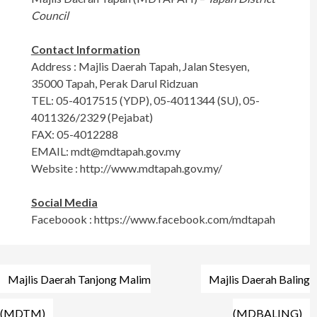
Council
Contact Information
Address : Majlis Daerah Tapah, Jalan Stesyen,
35000 Tapah, Perak Darul Ridzuan
TEL: 05-4017515 (YDP), 05-4011344 (SU), 05-
4011326/2329 (Pejabat)
FAX: 05-4012288
EMAIL:
mdt@mdtapah.gov.my
Website : http://www.mdtapah.gov.my/
Social Media
Faceboook : https://www.facebook.com/mdtapah
Post
Majlis Daerah Tanjong Malim
Majlis Daerah Baling
navigation
(MDTM)
(MDBALING)