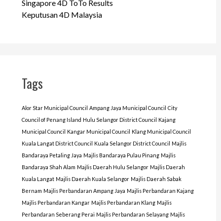
Singapore 4D ToTo Results
Keputusan 4D Malaysia
Tags
Alor Star Municipal Council
Ampang Jaya Municipal Council
City
Council of Penang Island
Hulu Selangor District Council
Kajang
Municipal Council
Kangar Municipal Council
Klang Municipal Council
Kuala Langat District Council
Kuala Selangor District Council
Majlis
Bandaraya Petaling Jaya
Majlis Bandaraya Pulau Pinang
Majlis
Bandaraya Shah Alam
Majlis Daerah Hulu Selangor
Majlis Daerah
Kuala Langat
Majlis Daerah Kuala Selangor
Majlis Daerah Sabak
Bernam
Majlis Perbandaran Ampang Jaya
Majlis Perbandaran Kajang
Majlis Perbandaran Kangar
Majlis Perbandaran Klang
Majlis
Perbandaran Seberang Perai
Majlis Perbandaran Selayang
Majlis