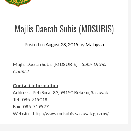
Perak
Melaka
Majlis Daerah Subis (MDSUBIS)
N.Sembilan
Pahang
Posted on
August 28, 2015
by
Malaysia
Kedah
Perlis
Majlis Daerah Subis (MDSUBIS) –
Subis Ditrict
Council
Kelantan
Contact Information
Terengganu
Address : Peti Surat 83, 98150 Bekenu, Sarawak
Sabah
Tel : 085-719018
Fax : 085-719527
Sarawak
Website : http://www.mdsubis.sarawak.gov.my/
UTC