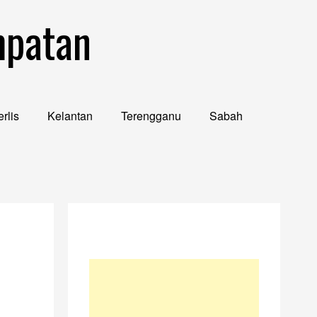
mpatan
rlis
Kelantan
Terengganu
Sabah