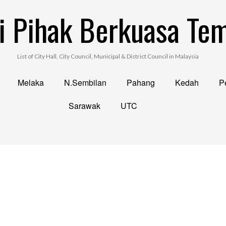
i Pihak Berkuasa Te
List of City Hall, City Council, Municipal & District Council in Malaysia
Melaka
N.Sembilan
Pahang
Kedah
Pe
Sarawak
UTC