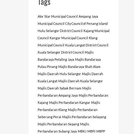
Tags
Alor Star Municipal Council
Ampang Jaya
Municipal Council
City Council of Penang Island
Hulu Selangor District Council
Kajang Municipal
Council
Kangar Municipal Council
Klang
Municipal Council
Kuala Langat District Council
Kuala Selangor District Council
Majlis
Bandaraya Petaling Jaya
Majlis Bandaraya
Pulau Pinang
Majlis Bandaraya Shah Alam
Majlis Daerah Hulu Selangor
Majlis Daerah
Kuala Langat
Majlis Daerah Kuala Selangor
Majlis Daerah Sabak Bernam
Majlis
Perbandaran Ampang Jaya
Majlis Perbandaran
Kajang
Majlis Perbandaran Kangar
Majlis
Perbandaran Klang
Majlis Perbandaran
Seberang Perai
Majlis Perbandaran Selayang
Majlis Perbandaran Sepang
Majlis
Perbandaran Subang Jaya
MBKJ
MBPJ
MBPP