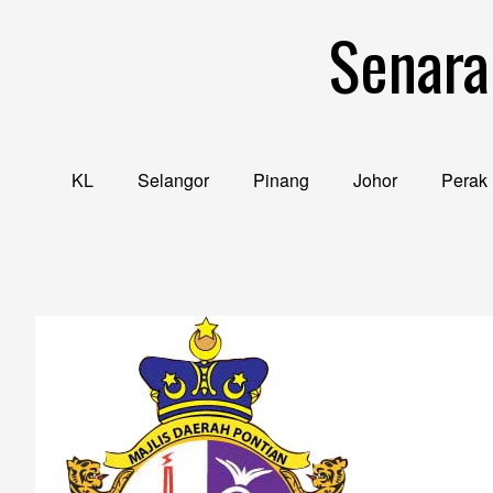
Skip
Senara
to
content
KL
Selangor
Pinang
Johor
Perak