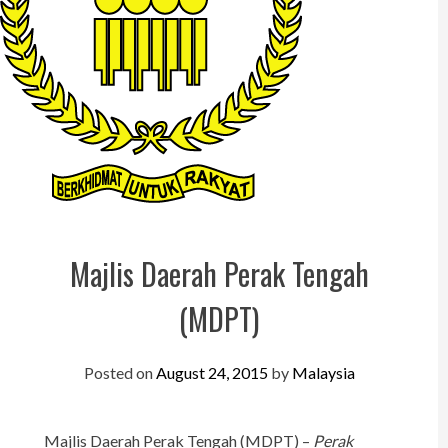
Perak
Melaka
N.Sembilan
Pahang
Kedah
Perlis
Kelantan
Majlis Daerah Perak Tengah
Terengganu
(MDPT)
Sabah
Posted on
August 24, 2015
by
Malaysia
Sarawak
UTC
Majlis Daerah Perak Tengah (MDPT) –
Perak