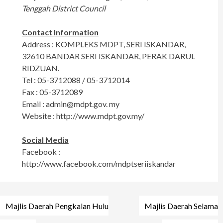
Tenggah District Council
Contact Information
Address : KOMPLEKS MDPT, SERI ISKANDAR,
32610 BANDAR SERI ISKANDAR, PERAK DARUL
RIDZUAN.
Tel : 05-3712088 / 05-3712014
Fax : 05-3712089
Email :
admin@mdpt.gov
. my
Website : http://www.mdpt.gov.my/
Social Media
Facebook :
http://www.facebook.com/mdptseriiskandar
Post
Majlis Daerah Pengkalan Hulu
Majlis Daerah Selama
navigation