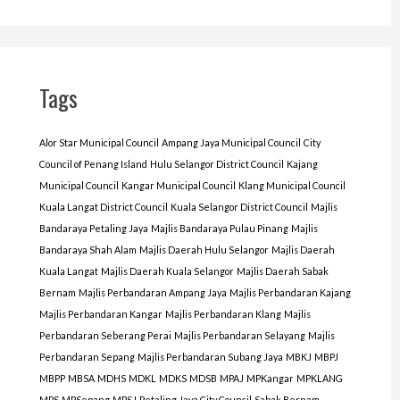
Tags
Alor Star Municipal Council
Ampang Jaya Municipal Council
City
Council of Penang Island
Hulu Selangor District Council
Kajang
Municipal Council
Kangar Municipal Council
Klang Municipal Council
Kuala Langat District Council
Kuala Selangor District Council
Majlis
Bandaraya Petaling Jaya
Majlis Bandaraya Pulau Pinang
Majlis
Bandaraya Shah Alam
Majlis Daerah Hulu Selangor
Majlis Daerah
Kuala Langat
Majlis Daerah Kuala Selangor
Majlis Daerah Sabak
Bernam
Majlis Perbandaran Ampang Jaya
Majlis Perbandaran Kajang
Majlis Perbandaran Kangar
Majlis Perbandaran Klang
Majlis
Perbandaran Seberang Perai
Majlis Perbandaran Selayang
Majlis
Perbandaran Sepang
Majlis Perbandaran Subang Jaya
MBKJ
MBPJ
MBPP
MBSA
MDHS
MDKL
MDKS
MDSB
MPAJ
MPKangar
MPKLANG
MPS
MPSepang
MPSJ
Petaling Jaya City Council
Sabak Bernam