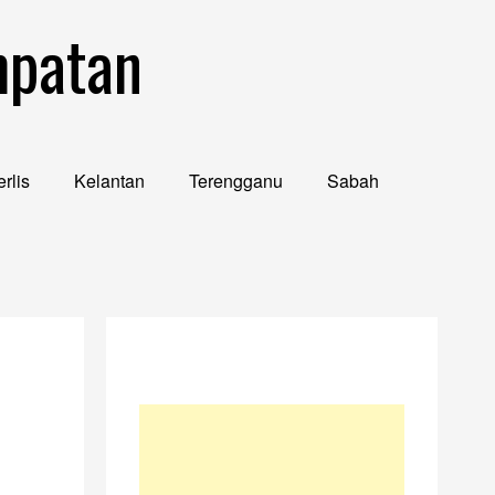
mpatan
rlis
Kelantan
Terengganu
Sabah