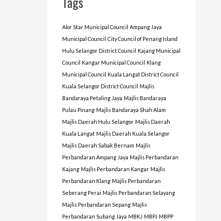
Tags
Alor Star Municipal Council
Ampang Jaya
Municipal Council
City Council of Penang Island
Hulu Selangor District Council
Kajang Municipal
Council
Kangar Municipal Council
Klang
Municipal Council
Kuala Langat District Council
Kuala Selangor District Council
Majlis
Bandaraya Petaling Jaya
Majlis Bandaraya
Pulau Pinang
Majlis Bandaraya Shah Alam
Majlis Daerah Hulu Selangor
Majlis Daerah
Kuala Langat
Majlis Daerah Kuala Selangor
Majlis Daerah Sabak Bernam
Majlis
Perbandaran Ampang Jaya
Majlis Perbandaran
Kajang
Majlis Perbandaran Kangar
Majlis
Perbandaran Klang
Majlis Perbandaran
Seberang Perai
Majlis Perbandaran Selayang
Majlis Perbandaran Sepang
Majlis
Perbandaran Subang Jaya
MBKJ
MBPJ
MBPP