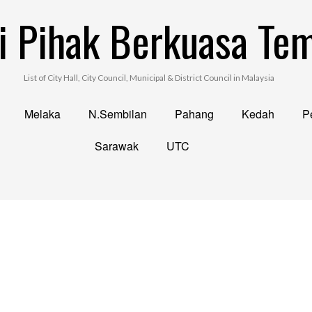
i Pihak Berkuasa Te
List of City Hall, City Council, Municipal & District Council in Malaysia
Melaka
N.Sembilan
Pahang
Kedah
Pe
Sarawak
UTC