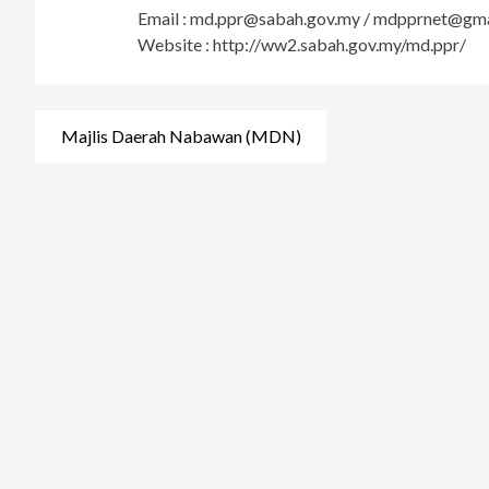
Email :
md.ppr@sabah.gov.my
/
mdpprnet@gma
Website : http://ww2.sabah.gov.my/md.ppr/
Post
Majlis Daerah Nabawan (MDN)
navigation