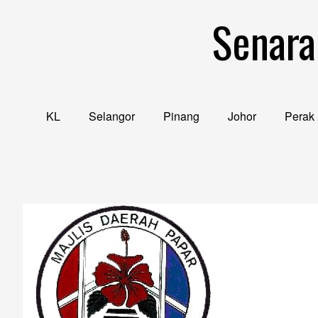
Skip
Senara
to
content
KL
Selangor
Pinang
Johor
Perak