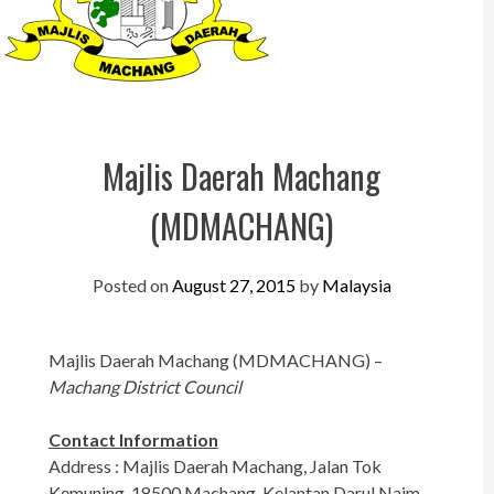
Perak
Melaka
N.Sembilan
Pahang
Majlis Daerah Machang
Kedah
(MDMACHANG)
Perlis
Kelantan
Posted on
August 27, 2015
by
Malaysia
Terengganu
Majlis Daerah Machang (MDMACHANG) –
Sabah
Machang District Council
Sarawak
Contact Information
UTC
Address : Majlis Daerah Machang, Jalan Tok
Kemuning, 18500 Machang, Kelantan Darul Naim