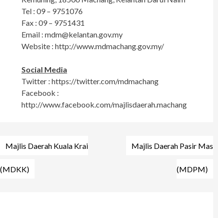
Tel : 09 – 9751076
Fax : 09 – 9751431
Email :
mdm@kelantan.gov.my
Website : http://www.mdmachang.gov.my/
Social Media
Twitter : https://twitter.com/mdmachang
Facebook :
http://www.facebook.com/majlisdaerah.machang
Post
Majlis Daerah Kuala Krai
Majlis Daerah Pasir Mas
navigation
(MDKK)
(MDPM)