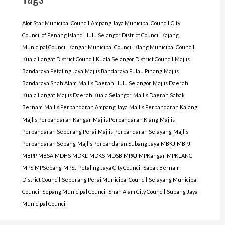
Alor Star Municipal Council
Ampang Jaya Municipal Council
City
Council of Penang Island
Hulu Selangor District Council
Kajang
Municipal Council
Kangar Municipal Council
Klang Municipal Council
Kuala Langat District Council
Kuala Selangor District Council
Majlis
Bandaraya Petaling Jaya
Majlis Bandaraya Pulau Pinang
Majlis
Bandaraya Shah Alam
Majlis Daerah Hulu Selangor
Majlis Daerah
Kuala Langat
Majlis Daerah Kuala Selangor
Majlis Daerah Sabak
Bernam
Majlis Perbandaran Ampang Jaya
Majlis Perbandaran Kajang
Majlis Perbandaran Kangar
Majlis Perbandaran Klang
Majlis
Perbandaran Seberang Perai
Majlis Perbandaran Selayang
Majlis
Perbandaran Sepang
Majlis Perbandaran Subang Jaya
MBKJ
MBPJ
MBPP
MBSA
MDHS
MDKL
MDKS
MDSB
MPAJ
MPKangar
MPKLANG
MPS
MPSepang
MPSJ
Petaling Jaya City Council
Sabak Bernam
District Council
Seberang Perai Municipal Council
Selayang Municipal
Council
Sepang Municipal Council
Shah Alam City Council
Subang Jaya
Municipal Council