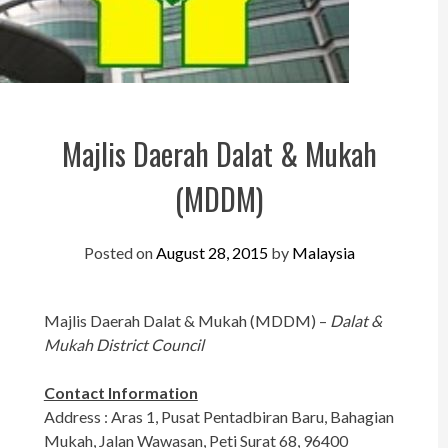
Perak
Melaka
N.Sembilan
Pahang
Majlis Daerah Dalat & Mukah
Kedah
(MDDM)
Perlis
Posted on
August 28, 2015
by
Malaysia
Kelantan
Terengganu
Majlis Daerah Dalat & Mukah (MDDM) –
Dalat &
Sabah
Mukah District Council
Sarawak
Contact Information
UTC
Address : Aras 1, Pusat Pentadbiran Baru, Bahagian
Mukah, Jalan Wawasan, Peti Surat 68, 96400