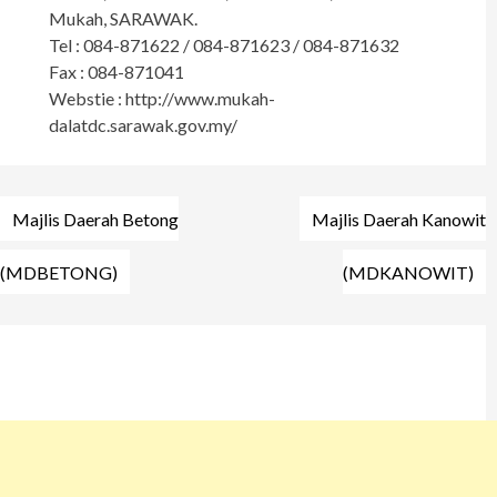
Mukah, SARAWAK.
Tel : 084-871622 / 084-871623 / 084-871632
Fax : 084-871041
Webstie : http://www.mukah-
dalatdc.sarawak.gov.my/
Post
Majlis Daerah Betong
Majlis Daerah Kanowit
navigation
(MDBETONG)
(MDKANOWIT)