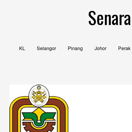
Skip
Senara
to
content
KL
Selangor
Pinang
Johor
Perak