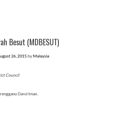
erah Besut (MDBESUT)
ugust 26, 2015
by
Malaysia
ict Council
erengganu Darul Iman.