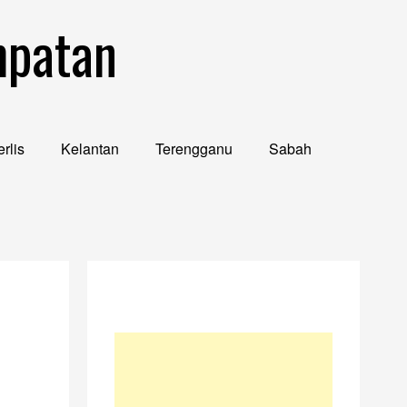
mpatan
rlis
Kelantan
Terengganu
Sabah