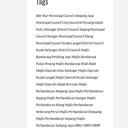
Tags
Alor Star Municipal Council
Ampang Jaya
Municipal Council
City Council of Penang Island
Hulu Selangor District Council
Kajang Municipal
Council
Kangar Municipal Council
Klang
Municipal Council
Kuala Langat District Council
Kuala Selangor District Council
Majlis
Bandaraya Petaling Jaya
Majlis Bandaraya
Pulau Pinang
Majlis Bandaraya Shah Alam
Majlis Daerah Hulu Selangor
Majlis Daerah
Kuala Langat
Majlis Daerah Kuala Selangor
Majlis Daerah Sabak Bernam
Majlis
Perbandaran Ampang Jaya
Majlis Perbandaran
Kajang
Majlis Perbandaran Kangar
Majlis
Perbandaran Klang
Majlis Perbandaran
Seberang Perai
Majlis Perbandaran Selayang
Majlis Perbandaran Sepang
Majlis
Perbandaran Subang Jaya
MBKJ
MBPJ
MBPP