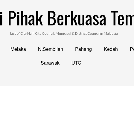
i Pihak Berkuasa Te
List of City Hall, City Council, Municipal & District Council in Malaysia
Melaka
N.Sembilan
Pahang
Kedah
Pe
Sarawak
UTC